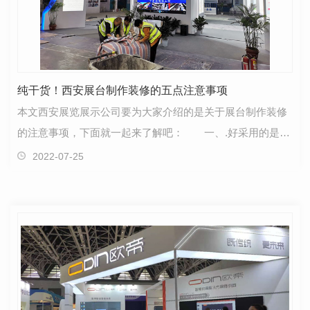
纯干货！西安展台制作装修的五点注意事项
本文西安展览展示公司要为大家介绍的是关于展台制作装修
的注意事项，下面就一起来了解吧： 一、.好采用的是立
体布置，而非平面布置;使用照明、形状、色彩等手法…
2022-07-25