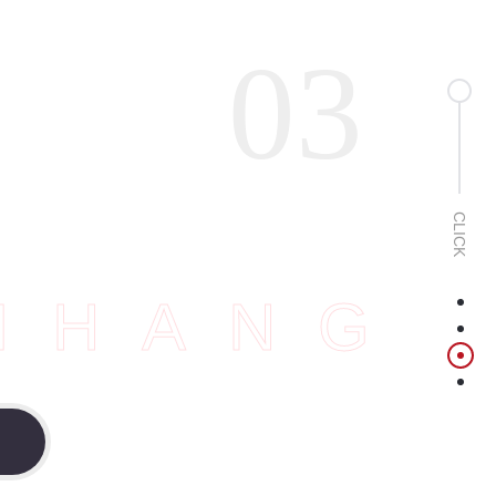
03
CLICK
IHANG