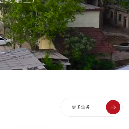
更
多
业
务
+