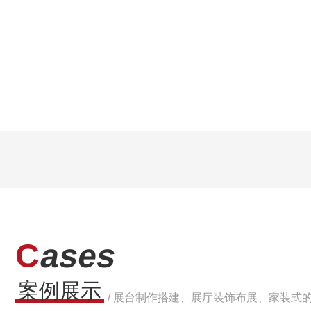
品质如一
贴心售后
C
ases
案例展示
/ 展台制作搭建、展厅装饰布展、家装式