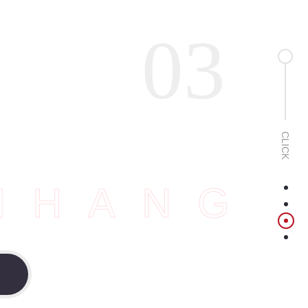
04
展
CLICK
IHANG