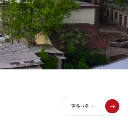
更
多
业
务
+